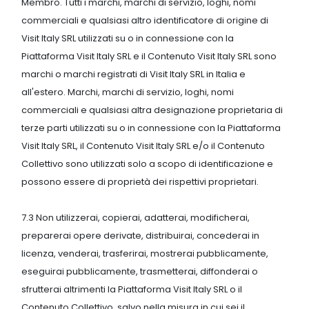
Membro. Tutti i marchi, marchi di servizio, loghi, nomi
commerciali e qualsiasi altro identificatore di origine di
Visit Italy SRL utilizzati su o in connessione con la
Piattaforma Visit Italy SRL e il Contenuto Visit Italy SRL sono
marchi o marchi registrati di Visit Italy SRL in Italia e
all'estero. Marchi, marchi di servizio, loghi, nomi
commerciali e qualsiasi altra designazione proprietaria di
terze parti utilizzati su o in connessione con la Piattaforma
Visit Italy SRL, il Contenuto Visit Italy SRL e/o il Contenuto
Collettivo sono utilizzati solo a scopo di identificazione e
possono essere di proprietà dei rispettivi proprietari.
7.3 Non utilizzerai, copierai, adatterai, modificherai,
preparerai opere derivate, distribuirai, concederai in
licenza, venderai, trasferirai, mostrerai pubblicamente,
eseguirai pubblicamente, trasmetterai, diffonderai o
sfrutterai altrimenti la Piattaforma Visit Italy SRL o il
Contenuto Collettivo, salvo nella misura in cui sei il