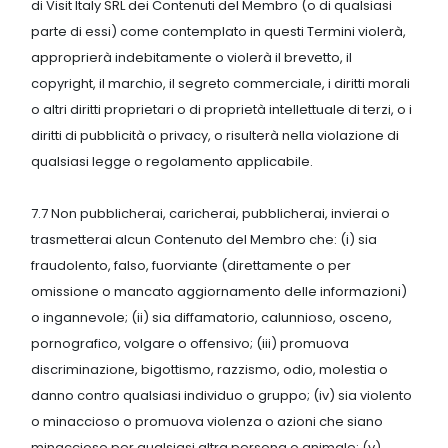
di Visit Italy SRL dei Contenuti del Membro (o di qualsiasi
parte di essi) come contemplato in questi Termini violerà,
approprierà indebitamente o violerà il brevetto, il
copyright, il marchio, il segreto commerciale, i diritti morali
o altri diritti proprietari o di proprietà intellettuale di terzi, o i
diritti di pubblicità o privacy, o risulterà nella violazione di
qualsiasi legge o regolamento applicabile.
7.7 Non pubblicherai, caricherai, pubblicherai, invierai o
trasmetterai alcun Contenuto del Membro che: (i) sia
fraudolento, falso, fuorviante (direttamente o per
omissione o mancato aggiornamento delle informazioni)
o ingannevole; (ii) sia diffamatorio, calunnioso, osceno,
pornografico, volgare o offensivo; (iii) promuova
discriminazione, bigottismo, razzismo, odio, molestia o
danno contro qualsiasi individuo o gruppo; (iv) sia violento
o minaccioso o promuova violenza o azioni che siano
minacciose per qualsiasi altra persona o animale; (v)