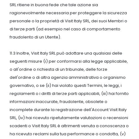
SRL ritiene in buona fede che tale azione sia
ragionevolmente necessaria per proteggere la sicurezza
personale o la proprietà di Visit Italy SRL, dei suoi Membri o
di terze parti (ad esempio nel caso di comportamento
fraudolento di un Utente).
11.3 Inoltre, Visit Italy SRL può adottare una qualsiasi delle
seguenti misure (i) per conformarsi alla legge applicabile,
o all'ordine o richiesta di un tribunale, delle forze
dell'ordine o di altra agenzia amministrativa o organismo
governativo, o se (ii) hai violato questi Termini, le leggi, i
regolamenti o i diritti di terze parti applicabili, (iii) hai fornito
informazioni inaccurate, fraudolente, obsolete o
incomplete durante la registrazione dell'Account Visit Italy
SRL, (iv) hai ricevuto ripetutamente valutazioni o recensioni
scadenti o Visit Italy SRL è altrimenti venuta a conoscenza o
ha ricevuto reclami sulla tua performance o condotta, (v)