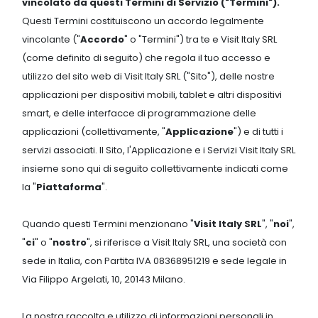
vincolato da questi Termini di Servizio ("Termini").
Questi Termini costituiscono un accordo legalmente
vincolante ("
Accordo
" o "Termini") tra te e Visit Italy SRL
(come definito di seguito) che regola il tuo accesso e
utilizzo del sito web di Visit Italy SRL ("Sito"), delle nostre
applicazioni per dispositivi mobili, tablet e altri dispositivi
smart, e delle interfacce di programmazione delle
applicazioni (collettivamente, "
Applicazione
") e di tutti i
servizi associati. Il Sito, l'Applicazione e i Servizi Visit Italy SRL
insieme sono qui di seguito collettivamente indicati come
la "
Piattaforma
".
Quando questi Termini menzionano "
Visit Italy SRL
", "
noi
",
"
ci
" o "
nostro
", si riferisce a Visit Italy SRL, una società con
sede in Italia, con Partita IVA 08368951219 e sede legale in
Via Filippo Argelati, 10, 20143 Milano.
La nostra raccolta e utilizzo di informazioni personali in