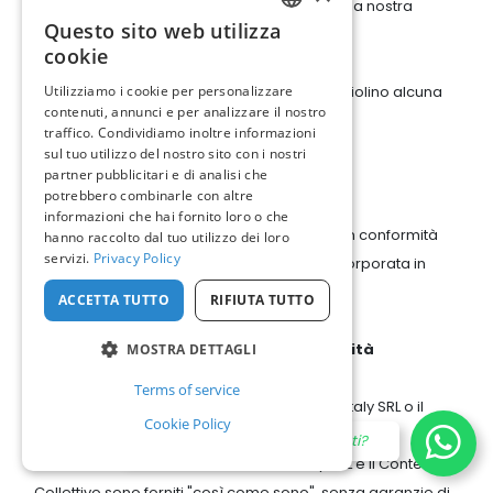
15.1 Puoi inviare recensioni e altri contenuti alla nostra
Questo sito web utilizza
Piattaforma.
ENGLISH
cookie
ITALIAN
15.2 Devi assicurarti che i tuoi contenuti non violino alcuna
Utilizziamo i cookie per personalizzare
contenuti, annunci e per analizzare il nostro
legge o diritti di terze parti.
traffico. Condividiamo inoltre informazioni
sul tuo utilizzo del nostro sito con i nostri
partner pubblicitari e di analisi che
16. Politica sulla Privacy
potrebbero combinarle con altre
informazioni che hai fornito loro o che
16.1 Raccogliamo e trattiamo dati personali in conformità
hanno raccolto dal tuo utilizzo dei loro
servizi.
Privacy Policy
con la nostra Politica sulla Privacy, che è incorporata in
questi Termini per riferimento.
ACCETTA TUTTO
RIFIUTA TUTTO
17. Clausole di esclusione di responsabilità
MOSTRA DETTAGLI
Terms of service
17.1 Se scegli di utilizzare la Piattaforma Visit Italy SRL o il
Cookie Policy
Contenuto Collettivo, lo fai volontariamente e a tuo
Ciao, come possiamo aiutarti?
esclusivo rischio. La Piattaforma Visit Italy SRL e il Contenuto
Collettivo sono forniti "così come sono", senza garanzie di